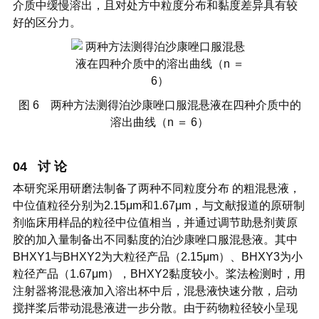
介质中缓慢溶出，且对处方中粒度分布和黏度差异具有较
好的区分力。
图 6 两种方法测得泊沙康唑口服混悬液在四种介质中的
溶出曲线（n ＝ 6）
04 讨 论
本研究采用研磨法制备了两种不同粒度分布 的粗混悬液，
中位值粒径分别为2.15μm和1.67μm，与文献报道的原研制
剂临床用样品的粒径中位值相当，并通过调节助悬剂黄原
胶的加入量制备出不同黏度的泊沙康唑口服混悬液。其中
BHXY1与BHXY2为大粒径产品（2.15μm）、BHXY3为小
粒径产品（1.67μm），BHXY2黏度较小。桨法检测时，用
注射器将混悬液加入溶出杯中后，混悬液快速分散，启动
搅拌桨后带动混悬液进一步分散。由于药物粒径较小呈现