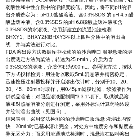
弱酸性和中性介质中的溶解度较低。因此，将不同pH的溶
出介质选定为：pH1.0盐酸溶液、含0.3%SDS 的 pH 4.5 醋
酸盐缓冲液、含0.3%SDS 的pH 6.8磷酸盐缓冲液和含
0.3%SDS的水溶液。使用新建立的流通池法检测
BHXY1、BHXY2和BHXY3在以上四种介质中的溶出曲
线，并与桨法进行对比。
FDA 溶出度方法数据库中收载的泊沙康唑口 服混悬液的溶
出度测定方法为桨法，转速为25 r·min，介质为含
0.3%SDS的溶液，介质体积为900mL。参照该方法，按以
下方式投样检测：用注射器吸取5mL混悬液并精密称定，
迅速按压注射器投样并开启溶出仪计时，分别于10、20、
30、45、60min时取样，用0.45μm滤膜过滤，续滤液作为
供试品溶液；对照品溶液配制同“3.3.1”项下。取供试品溶
液和对照品溶液分别进样测定，采用外标法计算药物浓度
并绘制溶出曲线（见图 6）。
结果表明，采用桨法检测的泊沙康唑口服混悬 液溶出均较
快，20min时已基本溶出完全，对处方中粒度分布和黏度差
异无区分力；而采用流通池法检测时，混悬液在四种溶出