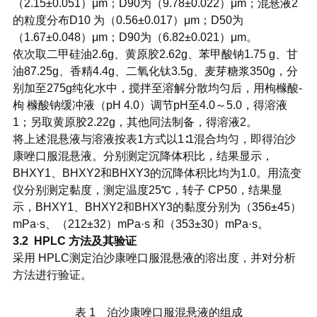
（2.15±0.051）μm；D90为（9.78±0.022）μm；混悬液2
的粒度分布D10 为（0.56±0.017）μm；D50为
（1.67±0.048）μm；D90为（6.82±0.021）μm。
依次取二甲硅油2.6g、黄原胶2.62g、苯甲酸钠1.75 g、甘
油87.25g、香精4.4g、二氧化钛3.5g、麦芽糖浆350g，分
别加至275g纯化水中，搅拌至溶解分散均匀后，用枸橼酸-
枸 橼酸钠缓冲液（pH 4.0）调节pH至4.0～5.0，得溶液
1；另取黄原胶2.22g，其他同法制备，得溶液2。
将上述混悬液与溶液按表1方式以1∶1混合均匀，即得泊沙
康唑口服混悬液。分别测定沉降体积比，结果显示，
BHXY1、BHXY2和BHXY3的沉降体积比均为1.0。用流变
仪分别测定黏度，测定温度25℃，转子 CP50，结果显
示，BHXY1、BHXY2和BHXY3的黏度分别为（356±45）
mPa·s、（212±32）mPa·s 和（353±30）mPa·s。
3.2 HPLC 方法及其验证
采用 HPLC测定泊沙康唑口服混悬液的溶出度，并对分析
方法进行验证。
表 1 泊沙康唑口服混悬液的组成