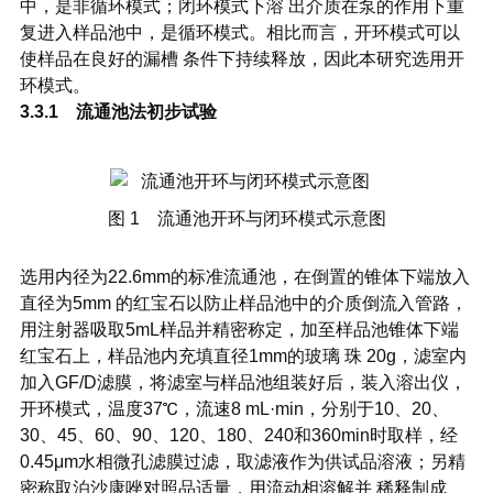
中，是非循环模式；闭环模式下溶 出介质在泵的作用下重
复进入样品池中，是循环模式。相比而言，开环模式可以
使样品在良好的漏槽 条件下持续释放，因此本研究选用开
环模式。
3.3.1 流通池法初步试验
图 1 流通池开环与闭环模式示意图
选用内径为22.6mm的标准流通池，在倒置的锥体下端放入
直径为5mm 的红宝石以防止样品池中的介质倒流入管路，
用注射器吸取5mL样品并精密称定，加至样品池锥体下端
红宝石上，样品池内充填直径1mm的玻璃 珠 20g，滤室内
加入GF/D滤膜，将滤室与样品池组装好后，装入溶出仪，
开环模式，温度37℃，流速8 mL·min，分别于10、20、
30、45、60、90、120、180、240和360min时取样，经
0.45μm水相微孔滤膜过滤，取滤液作为供试品溶液；另精
密称取泊沙康唑对照品适量，用流动相溶解并 稀释制成