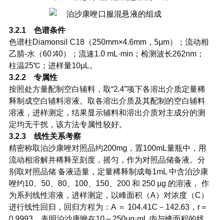
3.2.1 色谱条件
色谱柱Diamonsil C18（250mm×4.6mm，5μm）；流动相
乙腈-水（60∶40）；流速1.0 mL·min；检测波长262nm；
柱温25℃；进样量10μL。
3.2.2 专属性
按照处方量配制空白辅料，取“2.4”项下各溶出介质定量稀
释制成空白辅料溶液。取各溶出介质及其配制的空白辅料
溶液，进样测定，结果显示辅料和溶出介质对主成分的测
定均无干扰，该方法专属性较好。
3.2.3 线性关系考察
精密称取泊沙康唑对照品约200mg，置100mL量瓶中，用
流动相溶解并稀释至刻度，摇匀，作为对照品储备液。分
别取对照品储 备液适量，定量稀释制成每1mL 中含泊沙康
唑约10、50、80、100、150、200 和 250 μg 的溶液， 作
为系列线性溶液，进样测定，以峰面积（A）对浓度（C）
进行线性回归，回归方程为：A ＝ 104.41C－142.63，r＝
0.9993，表明泊沙康唑在10～250μg·mL 内与峰面积的线