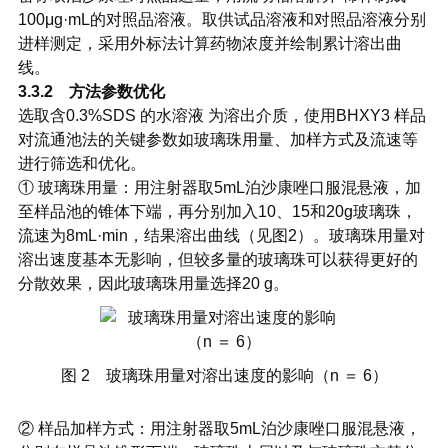
100μg·mL的对照品溶液。取供试品溶液和对照品溶液分别
进样测定，采用外标法计算药物浓度并绘制累计溶出曲
线。
3.3.2 方法参数优化
选取含0.3%SDS 的水溶液 为溶出介质，使用BHXY3 样品
对流通池法的关键参数如玻璃珠用量、加样方式及流速等
进行筛选和优化。
① 玻璃珠用量：用注射器取5mL泊沙康唑口服混悬液，加
至样品池的锥体下端，再分别加入10、15和20g玻璃珠，
流速为8mL·min，结果溶出曲线（见图2）。玻璃珠用量对
溶出速度基本无影响，但较多量的玻璃珠可以获得更好的
分散效果，因此玻璃珠用量选择20 g。
图 2 玻璃珠用量对溶出速度的影响（n ＝ 6）
② 样品加样方式：用注射器取5mL泊沙康唑口服混悬液，