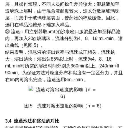
层，且操作烦琐，不同人员间操作差异较大；混悬液加至
玻璃珠上层时，由于混悬液黏度较大，难以分散至玻璃珠
层，而集中于玻璃珠层表面，使药物的释放缓慢。因此，
选用在样品池锥形下端加入样品。
③ 流速：用注射器取5mL泊沙康唑口服混悬液加至样品池
内，再加入20g 玻璃珠，流速分别为4、8、16 mL·min，溶
出曲线（见图 5）。
结果表明，混悬液的溶出速率与流速成正相关，流速越
大，溶出越快；溶出达85%以上时，流速为4、8、16
mL·min时所需的溶出时间分别为360min以上、240min和
90min。为保证方法对粒度分布和黏度有一定区分力，并且
在6h内可溶出完全，流速选用8mL·min 。
图 5 流速对溶出速度的影响（n ＝ 6）
3.4 流通池法和桨法的对比
泊沙康唑属于BCSⅡ类药物，在酸性介质中溶解度较高，在