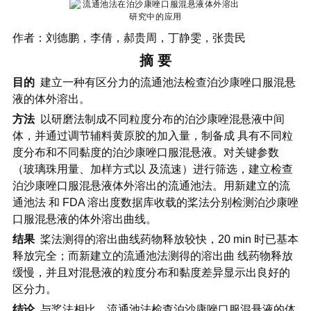
作者：刘德鹏，李倩，郝贵周，丁静雯，张贵民
摘 要
目的
建立一种有区分力的流通池法检查泊沙康唑口服混悬
液的体外溶出。
方法
以研磨法制成不同粒度分布的泊沙康唑混悬液中间
体，并通过调节辅料黄原胶的加入量，制备成 具有不同粒
度分布和不同黏度的泊沙康唑口服混悬液。对关键参数
（玻璃珠用量、加样方式以 及流速）进行筛选，建立检查
泊沙康唑口服混悬液体外溶出的流通池法。用新建立的流
通池法 和 FDA 溶出度数据库收载的桨法分别检测泊沙康唑
口服混悬液的体外溶出曲线。
结果
桨法测得的溶出曲线药物释放较快，20 min 时已基本
释放完全；而新建立的流通池法测得的溶出曲 线药物释放
缓慢，并且对混悬液的粒度分布和黏度差异显示出良好的
区分力。
结论
与桨法相比，流通池法检查泊沙康唑口服混悬液的体