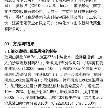
司）；黄原胶（CP Kelco U.S.，Inc.）；苯甲酸钠（南京
化学试剂股份有限公司）；甘油（丰益生物科技有限公
司）；香精（森馨香精色素科技中国有限公司）；二氧化
钛（江苏宏远药业有限公司）；纯化水（山东新时代药业
有限公司）。
03 方法与结果
3.1 泊沙康唑口服混悬液的制备
取聚山梨酯808.7g，加至275g中纯化水，搅拌至溶解，加
入泊沙康唑原料药35g，继续搅拌至分散均匀；用高剪切乳
化器乳化（10000 r·min）10min；再将乳化后的混悬液经
研磨机湿法研磨（转速8.0m·s ），进一步减小粒径，循环
研磨2次收集混悬液1；同法制备，循环研磨3次收集混悬液
2。采用激光粒度分析仪湿法模块检测粒度分布，遮光度
10%～20%、颗粒折射率1.657、吸收率0.01、搅拌速度
2000r·min，测量时间30s，测定3次取平均值。结果显示：
混悬液1的粒度分布D10为（0.92±0.015）μm；D50为