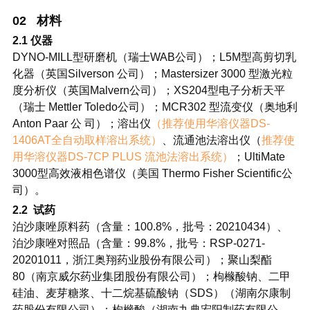
02 材料
2.1 仪器
DYNO-MILL型研磨机（瑞士WAB公司）；L5M型高剪切乳
化器（英国Silverson 公司）；Mastersizer 3000 型激光粒
度分析仪（英国Malvern公司）；XS204型电子分析天平
（瑞士 Mettler Toledo公司）；MCR302 型流变仪（奥地利
Anton Paar 公 司）；溶出仪
（推荐使用华溶仪器DS-
1406AT全自动取样溶出系统）
、流通池法溶出仪（
推荐使
用华溶仪器DS-7CP PLUS 流池法溶出系统）
；UltiMate
3000型高效液相色谱仪（美国 Thermo Fisher Scientific公
司）。
2.2 试药
泊沙康唑原料药（含量：100.8%，批号：20210434）、
泊沙康唑对照品（含量：99.8%，批号：RSP-0271-
20201011，浙江奥翔药业股份有限公司）；聚山梨酯
80（南京威尔药业集团股份有限公司）；枸橼酸钠、二甲
硅油、麦芽糖浆、十二烷基硫酸钠（SDS）（湖南尔康制
药股份有限公司）；枸橼酸（湖南九典宏阳制药有限公