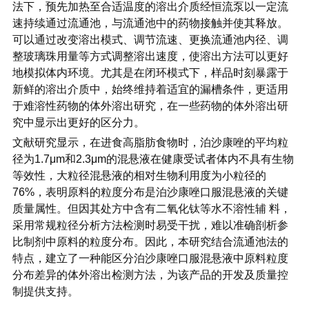
法下，预先加热至合适温度的溶出介质经恒流泵以一定流
速持续通过流通池，与流通池中的药物接触并使其释放。
可以通过改变溶出模式、调节流速、更换流通池内径、调
整玻璃珠用量等方式调整溶出速度，使溶出方法可以更好
地模拟体内环境。尤其是在闭环模式下，样品时刻暴露于
新鲜的溶出介质中，始终维持着适宜的漏槽条件，更适用
于难溶性药物的体外溶出研究，在一些药物的体外溶出研
究中显示出更好的区分力。
文献研究显示，在进食高脂肪食物时，泊沙康唑的平均粒
径为1.7μm和2.3μm的混悬液在健康受试者体内不具有生物
等效性，大粒径混悬液的相对生物利用度为小粒径的
76%，表明原料的粒度分布是泊沙康唑口服混悬液的关键
质量属性。但因其处方中含有二氧化钛等水不溶性辅 料，
采用常规粒径分析方法检测时易受干扰，难以准确剖析参
比制剂中原料的粒度分布。因此，本研究结合流通池法的
特点，建立了一种能区分泊沙康唑口服混悬液中原料粒度
分布差异的体外溶出检测方法，为该产品的开发及质量控
制提供支持。