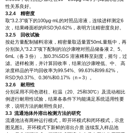
性关系良好。
3.2.4 精密度
取“3.2.3”项下的100μg·mL的对照品溶液，连续进样测定6
次，结果峰面积的RSD为0.62%，表明方法精密度良好。
3.2.5 回收试验
按处方量配制辅料溶液，精密量取适量置50mL量瓶中，再
分别加入“3.2.3”项下配制的泊沙康唑对照品储备液 2、5、
6mL（各 3 份），加0.3%SDS 溶液稀释至刻度，摇匀，过
滤。进样检测，并计算回收率，结果泊沙康唑低、中、 高
浓度样品的平均回收率为99.54%、99.63%和99.62%，
RSD为0.37%、0.36%和0.17%（n＝3）。
3.2.6 耐用性
分别采用不同色谱柱、柱温（20、25和30℃）及流动相比
例进行耐用性试验，结果各条件下均能满足系统适用性要
求，说明方法的耐用性良好。
3.3 流通池体外溶出检测方法的研究
流通池法有两种运行模式，即开环模式和闭环模式，示意
图见图1。开环模式下新鲜的溶出介质 连续泵入样品池