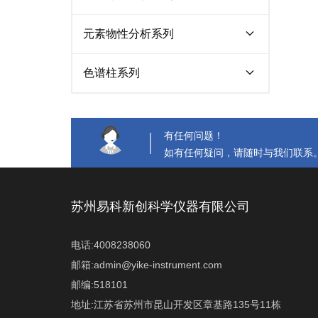
仿生人胃消化系统
液相色谱仪
元素物性分析系列
荧光光谱仪
原子吸收光谱仪
色谱柱系列
紫外可见光谱仪
色谱柱
紫外可见近红外光谱仪
有任何问题！
如有任何疑问，请随时与我们联系
苏州易科新创科学仪器有限公司
电话:4008238060
邮箱:admin@yike-instrument.com
邮编:518101
地址:江苏省苏州市昆山开发区章基路135号11栋