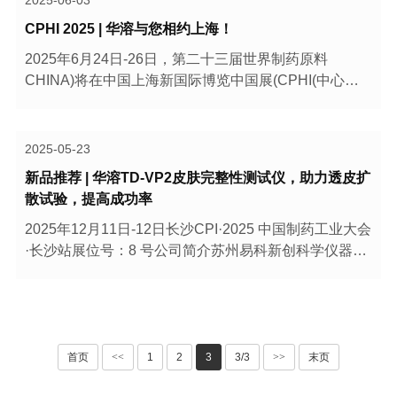
此，···
CPHI 2025 | 华溶与您相约上海！
2025年6月24日-26日，第二十三届世界制药原料
CHINA)将在中国上海新国际博览中国展(CPHI(中心盛
大启幕。作为行业领先的药物剂体外溶出企业，深圳华
溶&苏州易科受邀参加此次展会，将携DS-7CPPLUS流
池法溶出系统、DS-1406AT自动取样溶出系统，TD-
2025-05-23
12ATPLUS透皮扩散···
新品推荐 | 华溶TD-VP2皮肤完整性测试仪，助力透皮扩
散试验，提高成功率
2025年12月11日-12日长沙CPI·2025 中国制药工业大会
·长沙站展位号：8 号公司简介苏州易科新创科学仪器有
限公司，是一家集团公司，位于昆山科技园加速器，
以“制剂表征”为使命，专注于口服固体制剂表征仪器装
备的研发、生产、销售的综合型企业。全资子公司深···
首页
<<
1
2
3
3/3
>>
末页